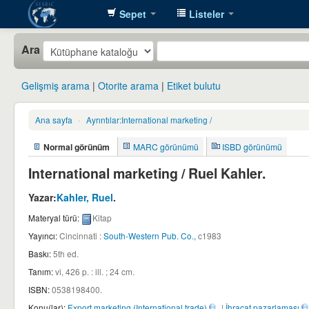
Sepet
Listeler
SESRIC
Ara
Library
Gelişmiş arama
Otorite arama
Etiket bulutu
Ana sayfa
›
Ayrıntılar:
International marketing /
Normal görünüm
MARC görünümü
ISBD görünümü
International marketing /
Ruel Kahler.
Yazar:
Kahler, Ruel
.
Materyal türü:
Kitap
Yayıncı:
Cincinnati :
South-Western Pub. Co.,
c1983
Baskı:
5th ed
.
Tanım:
vi, 426 p. : ill. ; 24 cm
.
ISBN:
0538198400.
Konu(lar):
Export marketing (International trade)
|
İhracat pazarlaması