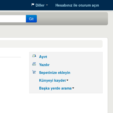
Diller
Hesabınız ile oturum açın
Git
Ayırt
Yazdır
Sepetinize ekleyin
Künyeyi kaydet
Başka yerde arama