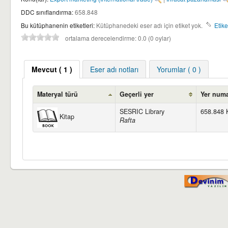
DDC sınıflandırma:
658.848
Bu kütüphanenin etiketleri:
Kütüphanedeki eser adı için etiket yok.
Etike
ortalama derecelendirme: 0.0 (0 oylar)
Mevcut
( 1 )
Eser adı notları
Yorumlar ( 0 )
Materyal türü
Geçerli yer
Yer numa
SESRIC Library
658.848 
Kitap
Rafta