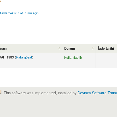
t eklemek için oturumu açın.
rası
Durum
İade tarihi
KAH 1983 (
Rafa gözat
)
Kullanılabilir
This software was implemented, installed by
Devinim Software Train