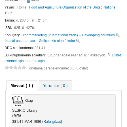
Yayıncı:
Rome :
Food and Agriculture Organization of the United Nations,
1986
Tanım:
xi, 237 p. : ill. ; 21 cm
.
ISBN:
9251014276.
Konu(lar):
Export marketing (International trade) -- Developing countries
|
İhracat pazarlaması -- Gelişmekte olan ülkeler
DDC sınıflandırma:
381.41
Bu kütüphanenin etiketleri:
Kütüphanedeki eser adı için etiket yok.
Etiket
eklemek için oturumu açın.
ortalama derecelendirme: 0.0 (0 oylar)
Mevcut
( 1 )
Yorumlar ( 0 )
Kitap
SESRIC Library
Rafta
381.41 MAR 1986 (
Rafa gözat
)