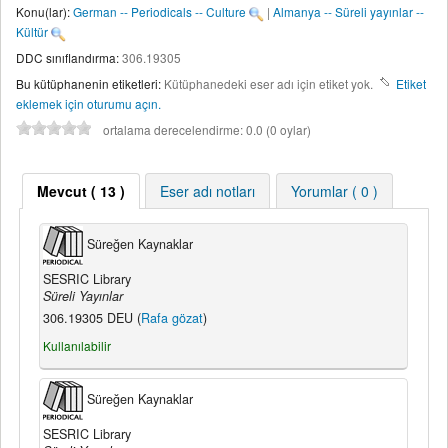
Konu(lar):
German -- Periodicals -- Culture
|
Almanya -- Süreli yayınlar --
Kültür
DDC sınıflandırma:
306.19305
Bu kütüphanenin etiketleri:
Kütüphanedeki eser adı için etiket yok.
Etiket
eklemek için oturumu açın.
ortalama derecelendirme: 0.0 (0 oylar)
Mevcut
( 13 )
Eser adı notları
Yorumlar ( 0 )
Süreğen Kaynaklar
SESRIC Library
Süreli Yayınlar
306.19305 DEU (
Rafa gözat
)
Kullanılabilir
Süreğen Kaynaklar
SESRIC Library