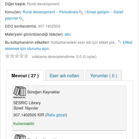
Diğer başlık:
Rural development
.
Konu(lar):
Rural development -- Periodicals
|
Kırsal gelişim -- Süreli
yayınlar
DDC sınıflandırma:
307.1402505
Materyalin görüntülendiği liste(ler):
abc
Bu kütüphanenin etiketleri:
Kütüphanedeki eser adı için etiket yok.
Etiket
eklemek için oturumu açın.
ortalama derecelendirme: 0.0 (0 oylar)
Mevcut
( 27 )
Eser adı notları
Yorumlar ( 0 )
Süreğen Kaynaklar
SESRIC Library
Süreli Yayınlar
307.1402505 KIR (
Rafa gözat
)
Kullanılabilir