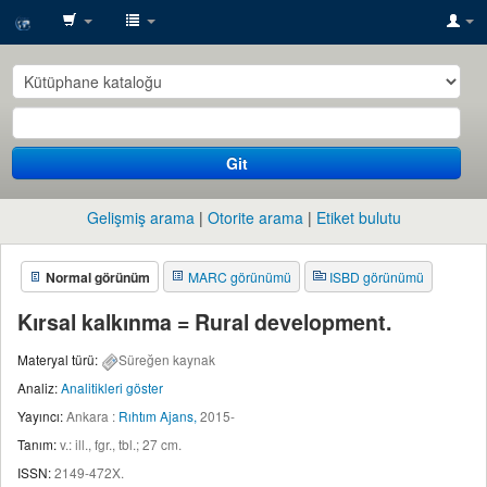
SESRIC
Library
Git
Gelişmiş arama
Otorite arama
Etiket bulutu
Normal görünüm
MARC görünümü
ISBD görünümü
Kırsal kalkınma = Rural development.
Materyal türü:
Süreğen kaynak
Analiz:
Analitikleri göster
Yayıncı:
Ankara :
Rıhtım Ajans,
2015-
Tanım:
v.: ill., fgr., tbl.; 27 cm
.
ISSN:
2149-472X.