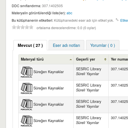
DDC sınıflandırma:
307.1402505
Materyalin görüntülendiği liste(ler):
abc
Bu kütüphanenin etiketleri:
Kütüphanedeki eser adı için etiket yok.
Etike
ortalama derecelendirme: 0.0 (0 oylar)
Mevcut
( 27 )
Eser adı notları
Yorumlar ( 0 )
Materyal türü
Geçerli yer
Yer numa
SESRIC Library
307.14025
Süreğen Kaynaklar
Süreli Yayınlar
SESRIC Library
307.14025
Süreğen Kaynaklar
Süreli Yayınlar
SESRIC Library
307.14025
Süreğen Kaynaklar
Süreli Yayınlar
SESRIC Library
307.14025
Süreğen Kaynaklar
Süreli Yayınlar