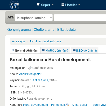
Sepet
Listeler
SESRIC
Ara
Library
Gelişmiş arama
Otorite arama
Etiket bulutu
Ana sayfa
›
Ayrıntılar:
Kırsal kalkınma =
Normal görünüm
MARC görünümü
ISBD görünümü
Kırsal kalkınma = Rural development.
Materyal türü:
Süreğen kaynak
Analiz:
Analitikleri göster
Yayıncı:
Ankara :
Rıhtım Ajans,
2015-
Tanım:
v.: ill., fgr., tbl.; 27 cm
.
ISSN:
2149-472X.
Diğer başlık:
Rural development
.
Konu(lar):
Rural development -- Periodicals
|
Kırsal gelişim -- Süreli yay