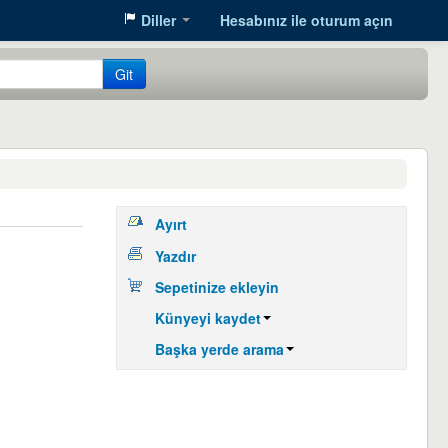
Diller
Hesabınız ile oturum açın
Git
Ayırt
Yazdır
Sepetinize ekleyin
Künyeyi kaydet
Başka yerde arama