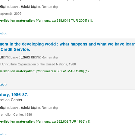
 Biçim:
; Edebi biçim:
baskı
Roman dışı
şkanlığı, 2009
erilebilen materyaller:
[
Yer numarası:
338.6048 TUR 2009] (1).
ekle
ent in the developing world : what happens and what we have lear
Credit Service.
 Biçim:
; Edebi biçim:
baskı
Roman dışı
Agriculture Organization of the United Nations, 1986
erilebilen materyaller:
[
Yer numarası:
381.41 MAR 1986] (1).
ekle
ctory, 1986-87.
otion Center.
 Biçim:
; Edebi biçim:
baskı
Roman dışı
romotion Center, 1986
erilebilen materyaller:
[
Yer numarası:
382.602 TUR 1986] (1).
ekle