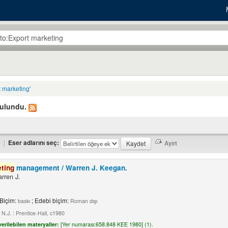
t marketing'
bulundu.
|
Eser adlarını seç:
ting
management /
Warren J. Keegan.
rren J.
 Biçim:
; Edebi biçim:
baskı
Roman dışı
 N.J. : Prentice-Hall, c1980
erilebilen materyaller:
[
Yer numarası:
658.848 KEE 1980] (1).