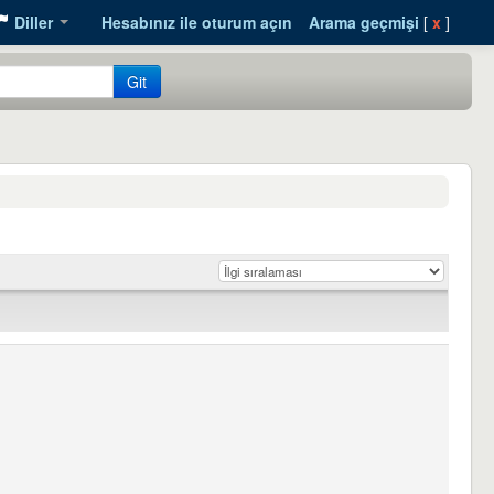
Diller
Hesabınız ile oturum açın
Arama geçmişi
[
x
]
Git