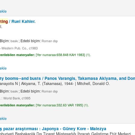
ekle
ting
/
Ruel Kahler.
l.
 Biçim:
; Edebi biçim:
baskı
Roman dışı
th-Western Pub. Co., c1983
erilebilen materyaller:
[
Yer numarası:
658.848 KAH 1983] (1).
ekle
y booms--and busts /
Panos Varangis, Takamasa Akiyama, and Dona
anayotis N
|
Akiyama, T. (Takamasa)
, 1944-
|
Mitchell, Donald O.
 Biçim:
; Edebi biçim:
baskı
Roman dışı
 : World Bank, c1995
erilebilen materyaller:
[
Yer numarası:
332.63 VAR 1995] (1).
ekle
ş pazar araştırması : Japonya - Güney Kore - Malezya
huriyeti Başbakanlık Dış Ticaret Müsteşarlığı İhracatı Geliştirme Etüt Merkezi.