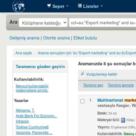
Sepet
Listeler
SESRIC
Ara
Library
Gelişmiş arama
Otorite arama
Etiket bulutu
Ana sayfa
›
Arama sonuçları için 'su:"Export marketing" and su-to:Expor
Aramanızda 8 şu sonuçlar 
Taramanızı gözden geçirin
Vurgulamayı kaldır
Kullanılabilirlik:
Tümünü seç
Tümünü temizle
Mevcut kullanılabilir
materyallere sınırla.
1.
Multinational
marke
Yazarlar
vasıtasıyla
Keegan, Wa
Akiyama, T.
Baskı:
2d ed.
Arab Bank For Econom...
Materyal türü:
;
Kitap
Intracen
Türkiye Cumhuriyeti
Yayıncı:
Englewood Cliffs,
Varangis, Panayotis ...
Kullanılabilirlik:
Ödünç v