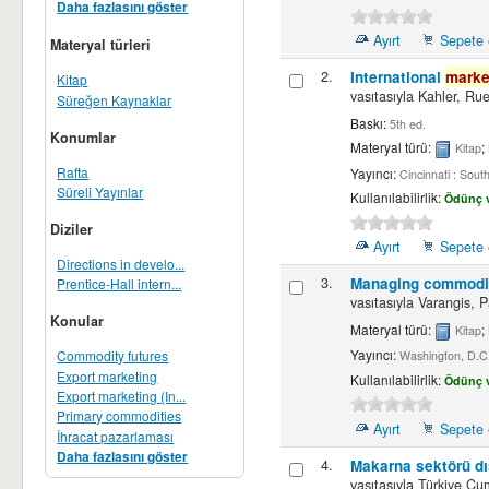
Daha fazlasını göster
Ayırt
Sepete 
Materyal türleri
2.
International
marke
Kitap
vasıtasıyla
Kahler, Rue
Süreğen Kaynaklar
Baskı:
5th ed.
Konumlar
Materyal türü:
;
Kitap
Rafta
Yayıncı:
Cincinnati : Sou
Süreli Yayınlar
Kullanılabilirlik:
Ödünç v
Diziler
Ayırt
Sepete 
Directions in develo...
3.
Managing commodit
Prentice-Hall intern...
vasıtasıyla
Varangis, P
Konular
Materyal türü:
;
Kitap
Yayıncı:
Commodity futures
Washington, D.C.
Export marketing
Kullanılabilirlik:
Ödünç v
Export marketing (In...
Primary commodities
Ayırt
Sepete 
İhracat pazarlaması
Daha fazlasını göster
4.
Makarna sektörü dı
vasıtasıyla
Türkiye Cum