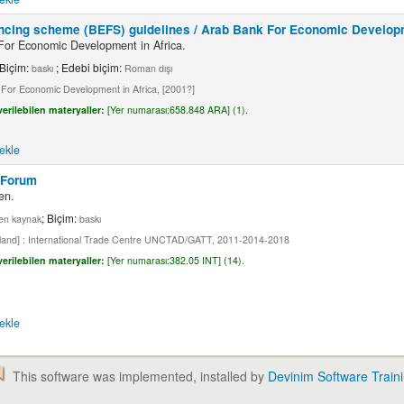
ncing scheme (BEFS) guidelines /
Arab Bank For Economic Developm
For Economic Development in Africa.
 Biçim:
; Edebi biçim:
baskı
Roman dışı
k For Economic Development in Africa, [2001?]
erilebilen materyaller:
[
Yer numarası:
658.848 ARA] (1).
ekle
e Forum
en.
; Biçim:
n kaynak
baskı
rland] : International Trade Centre UNCTAD/GATT, 2011-2014-2018
erilebilen materyaller:
[
Yer numarası:
382.05 INT] (14).
ekle
This software was implemented, installed by
Devinim Software Train