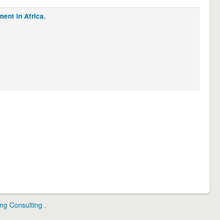
ent in Africa.
ing Consulting
.