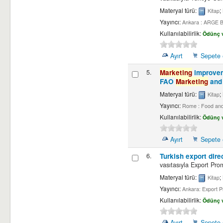
Materyal türü:
;
Kitap
Yayıncı:
Ankara : ARGE Ba
Kullanılabilirlik:
Ödünç v
Ayırt
Sepete 
5.
Marketing
improvem
FAO
Marketing
and 
Materyal türü:
;
Kitap
Yayıncı:
Rome : Food and 
Kullanılabilirlik:
Ödünç v
Ayırt
Sepete 
6.
Turkish export dire
vasıtasıyla
Export Prom
Materyal türü:
;
Kitap
Yayıncı:
Ankara: Export P
Kullanılabilirlik:
Ödünç v
Ayırt
Sepete 