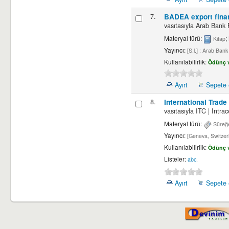
7.
BADEA export fina
vasıtasıyla
Arab Bank 
Materyal türü:
;
Kitap
Yayıncı:
[S.l.] : Arab Ban
Kullanılabilirlik:
Ödünç v
Ayırt
Sepete 
8.
International Trad
vasıtasıyla
ITC
|
Intrac
Materyal türü:
Süreğe
Yayıncı:
[Geneva, Switze
Kullanılabilirlik:
Ödünç v
Listeler:
abc
.
Ayırt
Sepete 