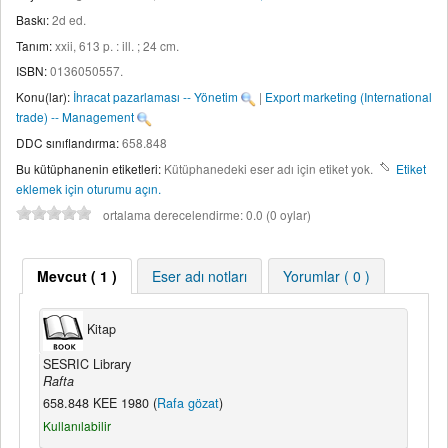
Baskı:
2d ed
.
Tanım:
xxii, 613 p. : ill. ; 24 cm
.
ISBN:
0136050557.
Konu(lar):
İhracat pazarlaması -- Yönetim
|
Export marketing (International
trade) -- Management
DDC sınıflandırma:
658.848
Bu kütüphanenin etiketleri:
Kütüphanedeki eser adı için etiket yok.
Etiket
eklemek için oturumu açın.
ortalama derecelendirme: 0.0 (0 oylar)
Mevcut
( 1 )
Eser adı notları
Yorumlar ( 0 )
Kitap
SESRIC Library
Rafta
658.848 KEE 1980 (
Rafa gözat
)
Kullanılabilir