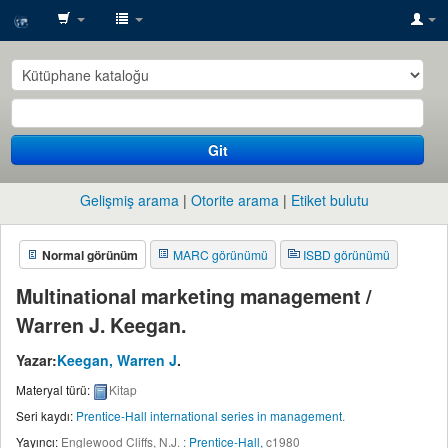
SESRIC
Library
Git
Gelişmiş arama
Otorite arama
Etiket bulutu
Normal görünüm
MARC görünümü
ISBD görünümü
Multinational marketing management /
Warren J. Keegan.
Yazar:
Keegan, Warren J
.
Materyal türü:
Kitap
Seri kaydı:
Prentice-Hall international series in management
.
Yayıncı:
Englewood Cliffs, N.J. :
Prentice-Hall,
c1980